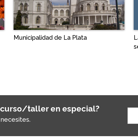
L
Municipalidad de La Plata
s
 curso/taller en especial?
 necesites.